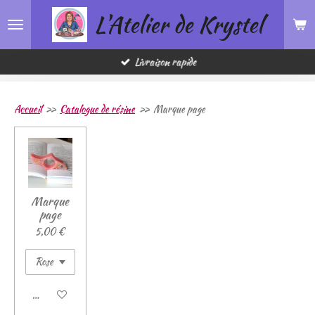
L'Atelier de Krystel
Passer
au
contenu
principal
Livraison rapide
Accueil
»
Catalogue de résine
»
Marque page
Marque
page
5,00 €
Ajouter au panier