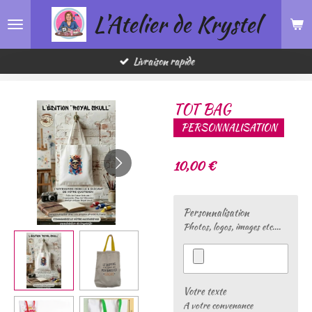
L'Atelier de Krystel
Passer
au
contenu
principal
Livraison rapide
TOT BAG
PERSONNALISATION
10,00 €
Personnalisation
Photos, logos, images etc....
Votre texte
A votre convenance