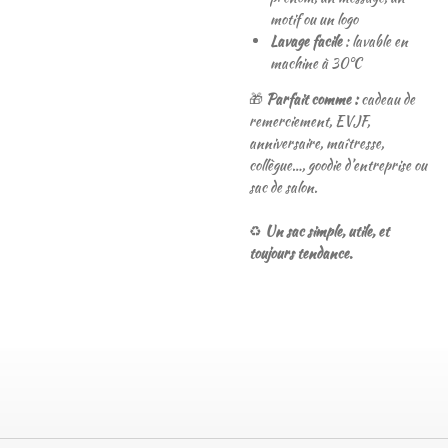
motif ou un logo
Lavage facile
: lavable en
machine à 30°C
🎁
Parfait comme :
cadeau de
remerciement, EVJF,
anniversaire, maîtresse,
collègue…, goodie d’entreprise ou
sac de salon.
♻️
Un sac simple, utile, et
toujours tendance.