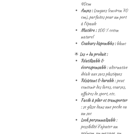
40cm
Anses :
Longues (environ 70
cm), parfaites pour un port
à l’épaule
Matière :
100 % coton
naturel
Couleurs disponibles :
blanc
🌟
Les + du produit :
Réutilisable &
écoresponsable
: alternative
idéale aux sacs plastiques
Résistant & durable
: peut
contenir des livres, courses,
affaires de sport, etc.
Facile à plier et transporter
: se glisse dans une poche ou
un sac
Look personnalisable
:
possibilité d’ajouter un
prénom, un message, un