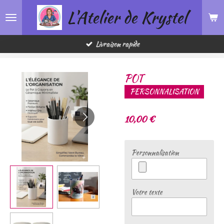
L'Atelier de Krystel
Passer
au
contenu
principal
Livraison rapide
POT
PERSONNALISATION
10,00 €
Personnalisation
Votre texte