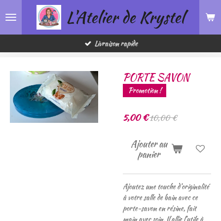
L'Atelier de Krystel
Passer
au
contenu
principal
Livraison rapide
PORTE SAVON
Promotion !
5,00 €
10,00 €
Ajouter au
panier
Ajoutez une touche d’originalité
à votre salle de bain avec ce
porte-savon en résine, fait
main avec soin. Il allie l’utile à