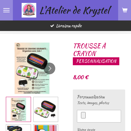
L'Atelier de Krystel
Passer
au
contenu
principal
Livraison rapide
TROUSSE À
CRAYON
PERSONNALISATION
8,00 €
Personnalisation
Texte, images, photos
Votre texte