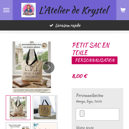
L'Atelier de Krystel
Passer
au
contenu
principal
Livraison rapide
PETIT SAC EN
TOILE
PERSONNALISATION
8,00 €
Personnalisation
Image, logo, texte
Votre texte